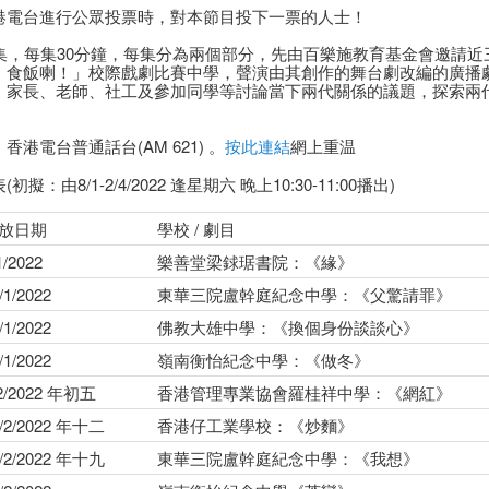
港電台進行公眾投票時，對本節目投下一票的人士！
3集，每集30分鐘，每集分為兩個部分，先由百樂施教育基金會邀請近
，食飯喇！」校際戲劇比賽中學，聲演由其創作的舞台劇改編的廣播
、家長、老師、社工及參加同學等討論當下兩代關係的議題，探索兩
香港電台普通話台(AM 621) 。
按此連結
網上重温
初擬：由8/1-2/4/2022 逢星期六 晚上10:30-11:00播出)
放日期
學校 / 劇目
1/2022
樂善堂梁銶琚書院：《緣》
/1/2022
東華三院盧幹庭紀念中學：《父驚請罪》
/1/2022
佛教大雄中學：《換個身份談談心》
/1/2022
嶺南衡怡紀念中學：《做冬》
/2/2022 年初五
香港管理專業協會羅桂祥中學：《網紅》
2/2/2022 年十二
香港仔工業學校：《炒麵》
9/2/2022 年十九
東華三院盧幹庭紀念中學：《我想》