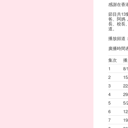
感謝在香
節目共1
爸、阿媽
長、校長
道。
播放頻道：
廣播時間表(
集次
播
1
8/
2
15
3
22
4
29
5
5
6
1
7
1