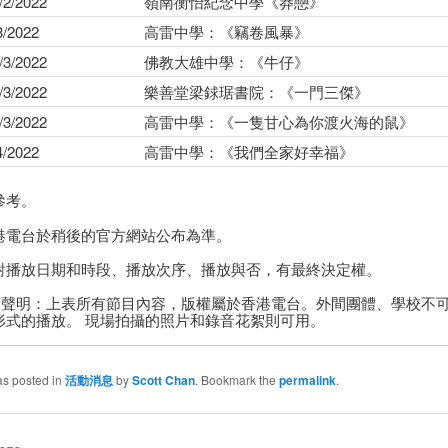
/2/2022
嶺南衡怡紀念中學《莽戀》
3/2022
高雷中學：《竊卷風暴》
/3/2022
佛教大雄中學：《牛仔》
/3/2022
樂善堂梁銶琚書院：《一門三傑》
/3/2022
高雷中學：《一隻甘心為你渡火海的鼠》
4/2022
高雷中學：《我們全家好幸福》
參考。
港電台於稍後的官方網站公布為準。
對播放日期和時段、播放次序、播放與否，有最終決定權。
電台聲明：上表所有節目內容，版權屬於香港電台。外間團體、學校不
形式的播放。 現場拍攝的照片和錄音花絮則可用。
as posted in
活動消息
by
Scott Chan
. Bookmark the
permalink
.