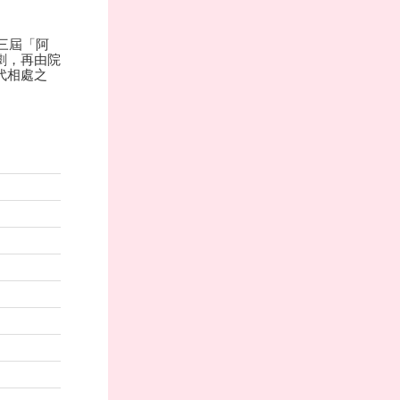
三屆「阿
劇，再由院
代相處之