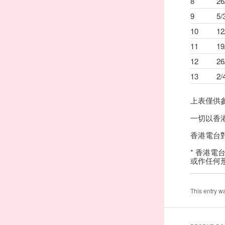
8
26
9
5/
10
12
11
19
12
26
13
2/
上表僅供
一切以香
香港電台
* 香港
或作任何
This entry w