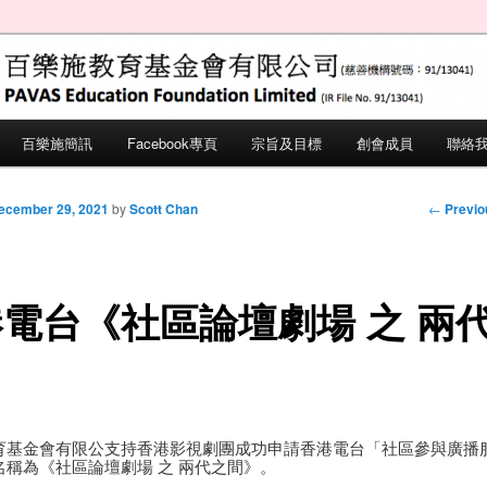
ation Foundation Limited (IR File No.
施教育基金會
百樂施簡訊
Facebook專頁
宗旨及目標
創會成員
聯絡
 primary content
 secondary content
Post nav
←
Previo
ecember 29, 2021
by
Scott Chan
電台《社區論壇劇場 之 兩
》
育基金會有限公支持香港影視劇團成功申請香港電台「社區參與廣播
名稱為《社區論壇劇場 之 兩代之間》。