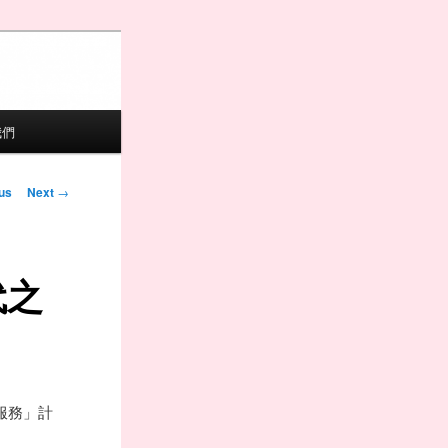
我們
igation
us
Next
→
代之
服務」計