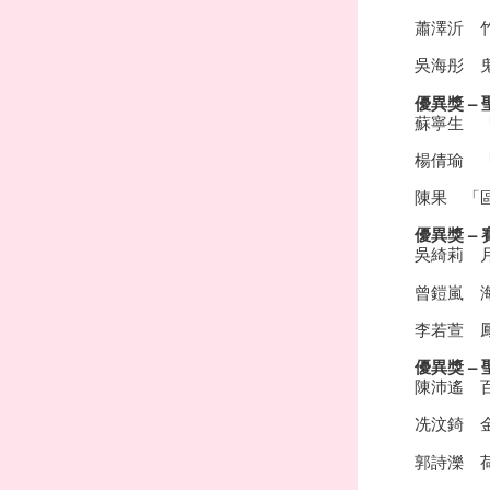
蕭澤沂 
吳海彤 
優異獎 –
蘇寧生 
楊倩瑜 
陳果 「
優異獎 –
吳綺莉 
曾鎧嵐 
李若萱 
優異獎 –
陳沛遙 
冼汶錡 
郭詩濼 