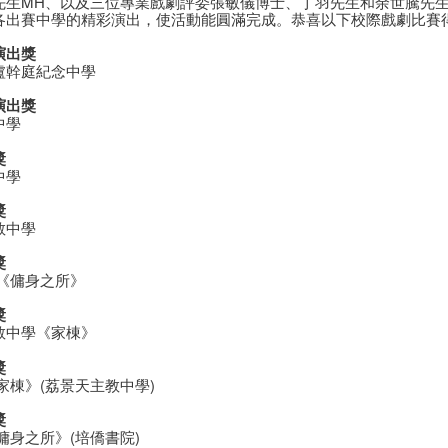
先生MH、以及三位專業戲劇評委張敏儀博士、丁羽先生和余世騰先
各出賽中學的精彩演出，使活動能圓滿完成。恭喜以下校際戲劇比賽
演出獎
盧幹庭紀念中學
演出獎
中學
獎
中學
獎
教中學
獎
 《傭身之所》
獎
教中學《家棟》
獎
家棟》(荔景天主教中學)
獎
傭身之所》(培僑書院)