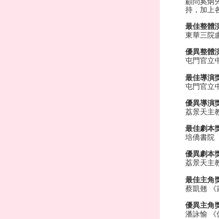
顧問奚炳
持，加上
最佳整體
東華三院
優異整體
屯門官立
最佳導演
屯門官立
優異導演
荔景天主
最佳劇本
培僑書院
優異劇本
荔景天主
最佳主角
蔡凱翹 《
優異主角
潘詠愉 《