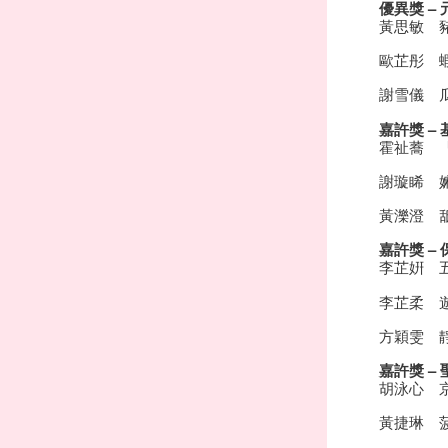
優異獎 –
黃思敏 
歐芷彤 
謝雪儀 
嘉許獎 –
霍祉蕎 
謝璇睎 
黃濼澄 
嘉許獎 –
李芷姸 
李芷柔 遊
方穎雯 
嘉許獎 –
胡泳心 
黃捷琳 