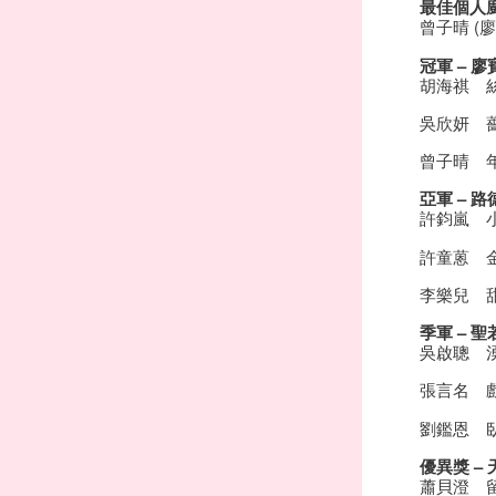
最佳個人
曾子晴 (
冠軍 – 
胡海祺 
吳欣妍 
曾子晴 
亞軍 – 
許鈞嵐 
許童蒽 
李樂兒 
季軍 – 
吳啟聰 
張言名 
劉鑑恩 
優異獎 –
蕭貝澄 