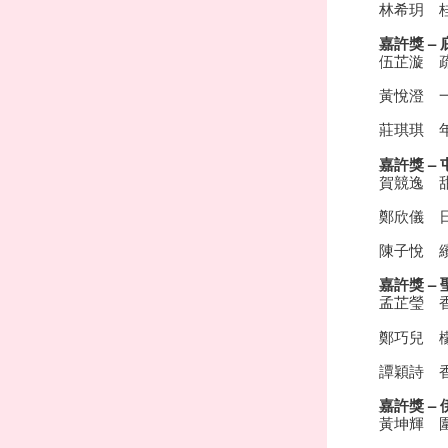
林希玥 
嘉許獎 –
伍芷漩 
黃悅澄 
莊琪琪 
嘉許獎 –
賀競逸 甜酸
鄭欣儀 
陳子悅 繽
嘉許獎 –
孟芷瑩 
鄭巧兒 
譚穎詩 
嘉許獎 –
黃坤輝 