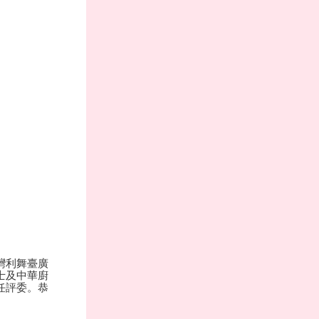
灣利舞臺廣
士及中華廚
任評委。恭