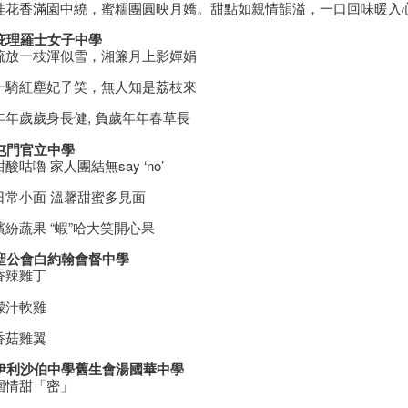
桂花香滿園中繞，蜜糯團圓映月嬌。甜點如親情韻溢，一口回味暖入
 庇理羅士女子中學
疏放一枝渾似雪，湘簾月上影嬋娟
一騎紅塵妃子笑，無人知是荔枝來
年年歲歲身長健, 負歲年年春草長
 屯門官立中學
咕嚕 家人團結無say ‘no’
日常小面 溫馨甜蜜多見面
紛蔬果 “蝦”哈大笑開心果
 聖公會白約翰會督中學
香辣雞丁
檬汁軟雞
香菇雞翼
 伊利沙伯中學舊生會湯國華中學
圍情甜「密」