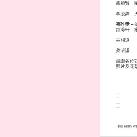
趙穎賢 
李凌鋒 
嘉許獎 –
鍾淂軒 
巫相道 
蔡濬謙 
感謝各位
照片及花
This entry w