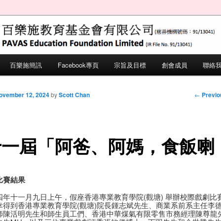
ation Foundation Limited (IR File No.
施教育基金會
百樂施簡訊
Facebook專頁
宗旨及目標
創會成員
聯絡
 primary content
 secondary content
Post nav
←
Previo
ovember 12, 2024
by
Scott Chan
十一屆「阿爸、阿媽，食飯喇
比賽結果
四年十一月九日上午，假座香港專業教育學院(觀塘) 舉辦校際戲劇比
幸得到香港專業教育學院(觀塘)院長鍾志斌先生、商業系前系主任李
師陳活明先生和師生員工們、香港中華煤氣有限零售市務經理陳尊龍