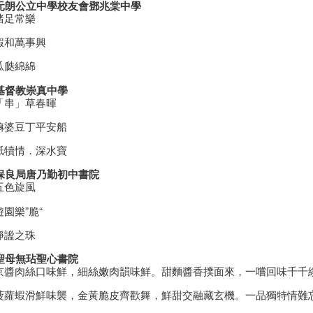
 元朗公立中學校友會鄧兆棠中學
豬足常樂
蝦和萬事興
瓜瓞綿綿
 基督教崇真中學
「串」草春暉
嫲婆豆丁平安船
舐犢情．深水寶
 保良局唐乃勤初中書院
五色旋風
園樂”脆“
靜謐之珠
 聖母無玷聖心書院
京醬肉絲口味鮮，細絲嫩肉韻味鮮。甜麵醬香撲面來，一嚐回味千千
菠蘿蝦滑鮮味襲，金黃脆皮齊歡舞，鮮甜交融藏玄機。一品獨特情難