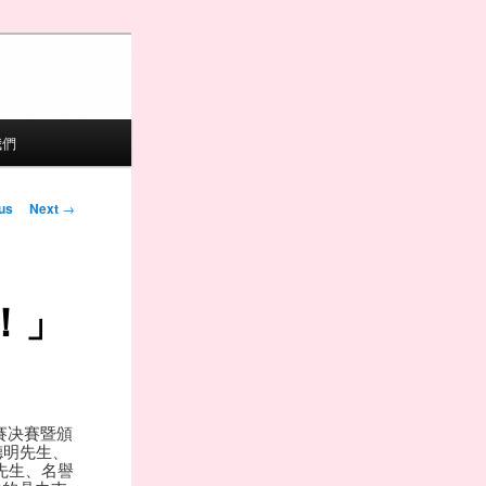
我們
igation
us
Next
→
！」
賽决賽暨頒
德明先生、
先生、名譽