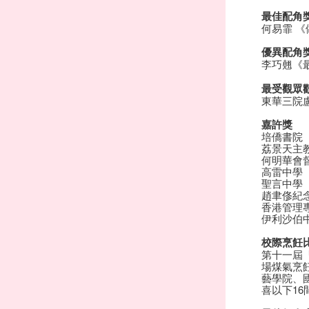
最佳配角
何易霏 《
優異配角
李巧翹《
最受觀眾
東華三院
嘉許獎
培僑書院
荔景天主
何明華會
高雷中學
聖言中學
趙聿俢紀
香港管理
伊利沙伯
校際烹飪
第十一屆
場煤氣烹
藝學院、
喜以下1