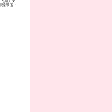
生的鼎力支
得獎隊伍：