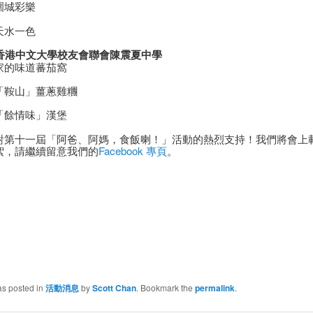
圍城彩樂
天水一色
 香港中文大學校友會聯會陳震夏中學
家的味道蕃茄窩
「鞍山」薑蔥雞糰
「餘情味」漢堡
對第十一屆「阿爸、阿媽，食飯喇！」活動的熱烈支持！我們將會上
絮，請繼續留意我們的
Facebook 專頁
。
as posted in
活動消息
by
Scott Chan
. Bookmark the
permalink
.