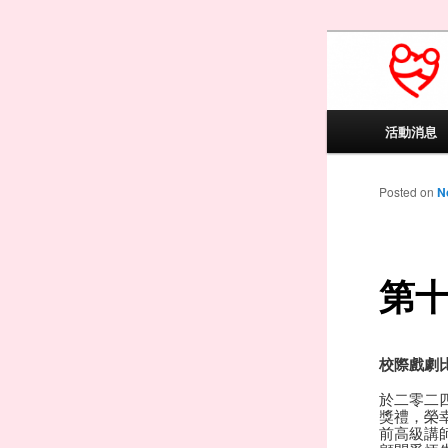
PAVAS Educ
91/13041)
百樂
Main menu
活動消息
Skip to
Skip to
Posted on
N
第
校際戲劇
於二零二
獎禮，榮
前高級講