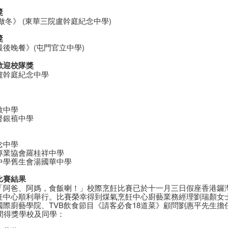
獎
做冬》 (東華三院盧幹庭紀念中學)
獎
最後晚餐》(屯門官立中學)
歡迎校隊獎
盧幹庭紀念中學
教中學
督銀鿋中學
念中學
專業協會羅桂祥中學
中學舊生會湯國華中學
比賽結果
「阿爸、阿媽，食飯喇！」校際烹飪比賽已於十一月三日假座香港鑼
飪中心順利舉行。比賽榮幸得到煤氣烹飪中心廚藝業務經理劉瑞顏女
國際廚藝學院、TVB飲食節目《請客必食18道菜》顧問劉惠平先生擔
6間得獎學校及同學：