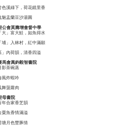
⽵⾊溪綠下，荷花鏡⾥香
⿁魅盂蘭⾖沙湯圓
 聖公會莫壽增會督中學
「大」富大鮭，如魚得水
「埔」入林村，紅中滿願
區」內荷韻，清香四溢
 賽馬會萬鈞毅智書院
月影茶碗蒸
海風炸蝦吟
鳳舞菠蘿肉
 聖母書院
百年合家香芝韻
金粟魚香情滿溢
荷塘月色豐豚情