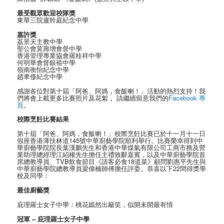
最受觀眾歡迎校隊獎
東華三院盧幹庭紀念中學
嘉許獎
荔景天主教中學
聖公會莫壽增會督中學
香港管理專業協會羅桂祥中學
何明華會督銀鿋中學
嶺南衡怡紀念中學
趙聿俢紀念中學
感謝各位對第十屆「阿爸、阿媽，食飯喇！」活動的熱烈支持！我
們將會上載更多比賽照片及花絮， 請繼續留意我們的
Facebook 專
頁
。
校際烹飪比賽結果
第十屆「阿爸、阿媽，食飯喇！」校際烹飪比賽已於十一月十一日
假座香港薄扶林道145號中華廚藝學院順利舉行。比賽榮幸得到中
華廚藝學院院長葉漢鵬先生和香港中華煤氣有限公司工商市務及營
業助理總經理江紹權先生擔任主禮致辭嘉賓，以及中華廚藝學院首
席總教導員、TVB飲食節目《請客必食18道菜》顧問劉惠平先生與
中華廚藝學院總教導員梁偉楠師傅擔任評委。恭喜以下22間得獎學
校及同學：
最佳廚藝獎
庇理羅士女子中學：桃花嫣然出籬笑，似開未開最有情
冠軍 – 庇理羅士女子中學