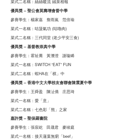
菜式二名稱：絲絲暖流 絨泉相報
優異獎 – 聖公會莫壽增會督中學
參賽學生：楊家嘉 詹雨嵐 范倍瑜
菜式一名稱：咕菠氣功 (咕嚕肉)
菜式二名稱：三代同堂 (老少平安三食)
優異獎 – 基督教崇真中學
參賽學生：霍祉蕎 黃濼澄 謝璇睎
菜式一名稱：SWITCH “EAT” FUN
菜式二名稱：蝦HA在「棋」中
優異獎 – 香港中文大學校友會聯會陳震夏中學
參賽學生：王舜盈 陳沚僑 庄思琦
菜式一名稱：愛「意」
菜式二名稱：七色彩「熊」之家
嘉許獎 – 聖保羅書院
參賽學生：張宸屹 田晟君 麥竣庭
菜式一名稱：接天蓮葉無窮「beef」