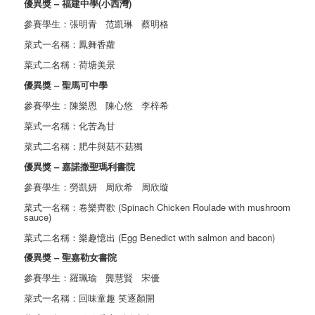
優異獎 – 福建中學(小西灣)
參賽學生：張明青 范凱琳 蔡明格
菜式一名稱：鳳舞香蘿
菜式二名稱：荷塘美景
優異獎 – 聖馬可中學
參賽學生：陳樂恩 陳心悠 李梓希
菜式一名稱：化苦為甘
菜式二名稱：肥牛與菇不菇獨
優異獎 – 嘉諾撒聖瑪利書院
參賽學生：勞凱妍 周欣希 周欣璇
菜式一名稱：卷樂齊歡 (Spinach Chicken Roulade with mushroom
sauce)
菜式二名稱：樂趣憶出 (Egg Benedict with salmon and bacon)
優異獎 – 聖嘉勒女書院
參賽學生：羅珮瑜 龔慧賢 宋優
菜式一名稱：回味童趣 笑逐顏開