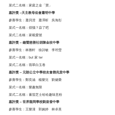
菜式二名稱：家庭之金「寶」
嘉許獎 –天主教母佑會蕭明中學
參賽學生：蕭貝澄 蕭澤昕 吳海彤
菜式一名稱：煩惱？蒜了吧
菜式二名稱：家載愛號
嘉許獎 – 鐘聲慈善社胡陳金枝中學
參賽學生：林雅軒 徐詩敏 李玳瑩
菜式一名稱：but 家 ter
菜式二名稱：翡翠白玉卷
嘉許獎 – 元朗公立中學校友會鄧兆棠中學
參賽學生：鄭奕涵 楊樂兒 劉健榮
菜式一名稱：樂趣無限
菜式二名稱：蕃茄芝士哈哈趣味意粉
嘉許獎 – 世界龍岡學校劉皇發中學
參賽學生：王樂潼 郭婉婷 林卓熹