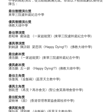
中學的精彩演出，使活動能圓滿完成。恭喜以下校際戲劇比賽得獎
隊伍：
最佳整體演出獎
東華三院盧幹庭紀念中學
優異整體演出獎
佛教大雄中學
最佳導演獎
蔡昭琳 鄺淑盈 《一家超能寶》(東華三院盧幹庭紀念中學)
優異導演獎
劉銘謙 陳詩穎 梁思琪《Happy Dying!?》 (佛教大雄中學)
最佳劇本獎
潘浩鵬 《一家超能寶》(東華三院盧幹庭紀念中學)
優異劇本獎
潘浩鵬 左一妍 《Happy Dying!?》(佛教大雄中學)
最佳主角獎
張傲風 《金飯碗》(荔景天主教中學)
優異主角獎
鄧凱灃 《再見？再亦會見》(聖公會莫壽增會督中學)
最佳配角獎
梁映琳 《面》 (香港管理專業協會羅桂祥中學)
優異配角獎
陳怡嘉 譚穎燃 《金飯碗》(荔景天主教中學)