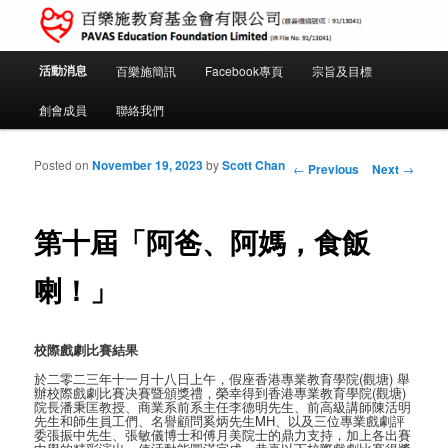
PAVAS Education Foundation Limited (IR File No. 91/13041)
Main menu
活動消息
百樂施簡訊
Facebook專頁
宗旨及目標
Skip to primary content
Skip to secondary content
百樂施教育基金會
創會成員
聯絡我們
Post navigation
Posted on
November 19, 2023
by
Scott Chan
←
Previous
Next
→
第十屆「阿爸、阿媽，食飯
喇！」
校際戲劇比賽結
果
於二零二三年十一月十八日上午，假座香港專業教育學院(觀塘) 舉
辦校際戲劇比賽决賽暨頒獎禮，榮幸得到香港專業教育學院(觀塘)
院長潘秉匡教授、商業系前系主任李德明先生、前高級講師陳活明
先生和師生員工們、名譽顧問奚炳先生MH、以及三位專業戲劇評
委張振中先生、張敏儀博士和傅月美院士的鼎力支持，加上各出賽