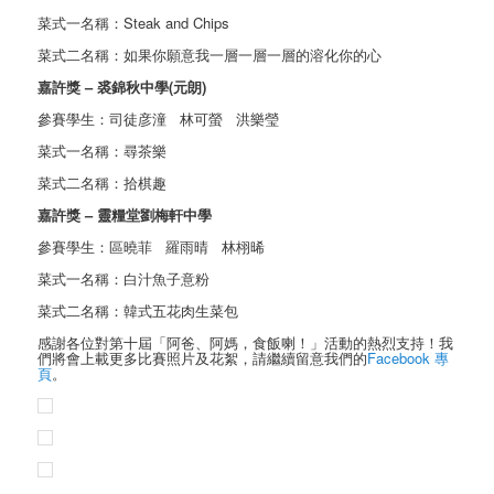
菜式一名稱：Steak and Chips
菜式二名稱：如果你願意我一層一層一層的溶化你的心
嘉許獎 – 裘錦秋中學(元朗)
參賽學生：司徒彦潼 林可螢 洪樂瑩
菜式一名稱：尋茶樂
菜式二名稱：拾棋趣
嘉許獎 – 靈糧堂劉梅軒中學
參賽學生：區曉菲 羅雨晴 林栩晞
菜式一名稱：白汁魚子意粉
菜式二名稱：韓式五花肉生菜包
感謝各位對第十屆「阿爸、阿媽，食飯喇！」活動的熱烈支持！我
們將會上載更多比賽照片及花絮，請繼續留意我們的
Facebook 專
頁
。