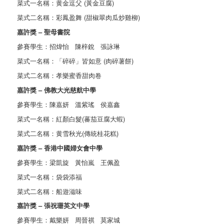
菜式一名稱：黄金逗父 (黃金豆腐)
菜式二名稱：彩鳳盈舞 (甜椒翠肉瓜炒雞柳)
嘉許獎 – 聖母書院
參賽學生：招煒怡 陳梓銳 張詠琳
菜式一名稱：「碎碎」皆如意 (肉碎薯餅)
菜式二名稱：孝樂蜜香甜肉卷
嘉許獎 – 佛教大光慈航中學
參賽學生：陳嘉妍 溫紫瑤 侯嘉鑫
菜式一名稱：紅顏白髮(蕃茄豆腐大蝦)
菜式二名稱：黄雪秋光(傳統桂花糕)
嘉許獎 – 香港中國婦女會中學
參賽學生：梁凱旋 黃怡嵐 王佩盈
菜式一名稱：袋袋添福
菜式二名稱：船遊滋味
嘉許獎 – 張祝珊英文中學
參賽學生：戴樂妍 周晉祺 莫家城