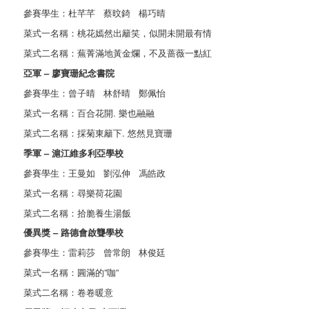
參賽學生：杜芊芊 蔡旼錡 楊巧晴
菜式一名稱：桃花嫣然出籬笑，似開未開最有情
菜式二名稱：蕪菁滿地黃金爛，不及蔷薇一點紅
亞軍 – 廖寶珊紀念書院
參賽學生：曾子晴 林舒晴 鄭佩怡
菜式一名稱：百合花開. 樂也融融
菜式二名稱：採菊東籬下. 悠然見寶珊
季軍 – 滬江維多利亞學校
參賽學生：王曼如 劉泓伸 馮皓政
菜式一名稱：尋樂荷花園
菜式二名稱：拾脆養生湯飯
優異獎 – 路德會啟聾學校
參賽學生：雷莉莎 曾常朗 林俊廷
菜式一名稱：圓滿的”咖”
菜式二名稱：卷卷暖意