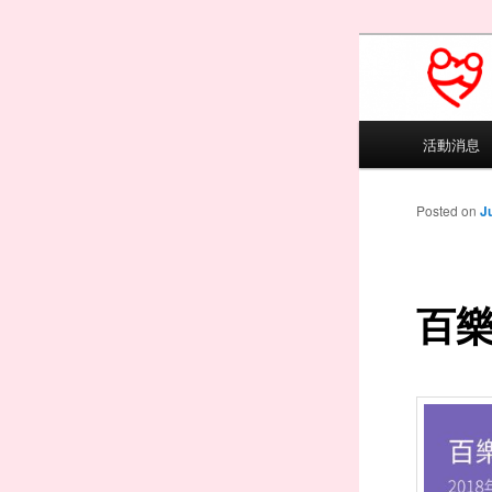
PAVAS Educ
91/13041)
百樂
Main menu
活動消息
Skip to
Skip to
Posted on
J
百樂