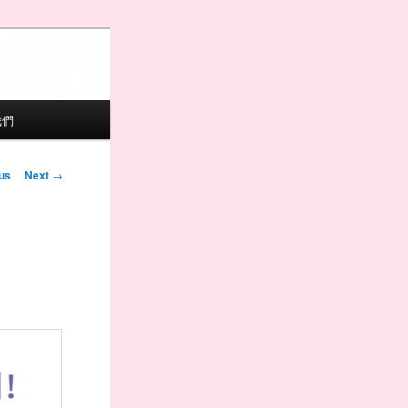
我們
igation
us
Next
→