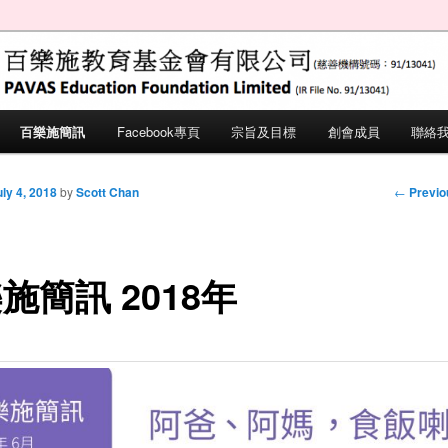
ation Foundation Limited (IR File No.
施教育基金會
百樂施簡訊
Facebook專頁
宗旨及目標
創會成員
聯絡
 primary content
 secondary content
Post nav
←
Previo
uly 4, 2018
by
Scott Chan
施簡訊 2018年