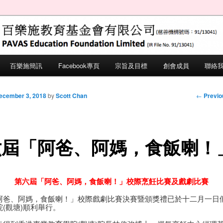
ation Foundation Limited (IR File No.
施教育基金會
百樂施簡訊
Facebook專頁
宗旨及目標
創會成員
聯絡
 primary content
 secondary content
Post nav
←
Previo
ecember 3, 2018
by
Scott Chan
六屆「阿爸、阿媽，食飯喇！
第六屆「阿爸、阿媽，食飯喇！」校際烹飪比賽及戲劇比賽
阿爸、阿媽，食飯喇！」校際戲劇比賽決賽暨頒獎禮已於十二月一日
(觀塘)順利舉行。