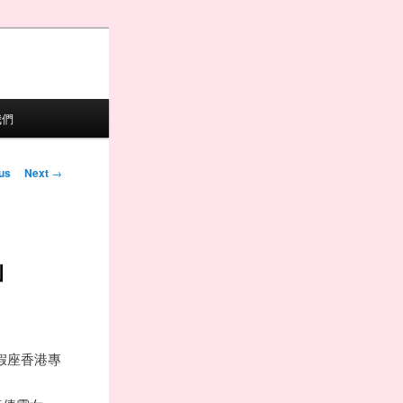
我們
igation
us
Next
→
」
假座香港專