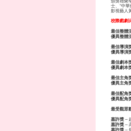
頒獎禮榮
士、“中
影視藝人
校際戲劇
最佳整體
優異整體
最佳導演
優異導演
最佳劇本
優異劇本
最佳主角
優異主角
最佳配角
優異配角
最受觀眾
嘉許獎
–
嘉許獎
–
嘉許獎
–