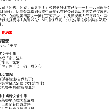
六屆「阿爸、阿媽，食飯喇！」校際烹飪比賽已於十一月十八日假座
順利舉行。比賽榮幸得到香港中華煤氣有限公司高級零售業務發展經
烹飪中心經理黃倩霞女士擔任嘉賓評委，以及影視藝人黃德斌先生與
攝影成就獎得主吳連城先生MH擔任嘉賓，分別分享追求快樂的家庭
道。
比賽結果
廚藝獎
貞女子中學)
德貞女子中學
幸福「家」滋味
「盞鬼」家族
「虎」媽「苦」爸 甜入心
拔萃女書院
孫喜相逢(宮保雞丁)
歡笑黃金樂滿屋(酥炸鯪魚球)
哈哈樂團圓(蝦膠釀豆角)
香港中國婦女會中學
紫菜吞拿魚雞肉蛋皮卷
芝士西蘭花肉醬薯餅
南瓜粒粒雜菜濃湯意粉