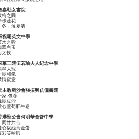
 聖嘉勒女書院
枝梅之圓
步步蓮花
「冬」溫夏清
 張祝珊英文中學
菽水之歡
翡翠白玉
心太軟
 東華三院伍若瑜夫人紀念中學
翡翠大蝦
一團和氣
濃情蜜意
 天主教喇沙會張振興伉儷書院
一家·包蓉
綠團豆沙
愛心蘆荀肥牛卷
 香港聖公會何明華會督中學
：同甘共苦
愛心拔絲黃金蛋
五彩笑哈蝦