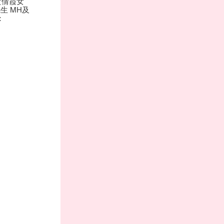
黃倩霞女
生 MH及
：