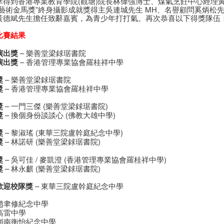
幸得到香港專業教育學院(觀塘)院長林偉強博士、煤氣烹飪中心經理
華藝術金馬獎”終身攝影成就獎得主吳連城先生 MH、名譽顧問奚炳松先
黃德斌先生擔任致辭嘉賓，為青少年打打氣。再次恭喜以下得獎隊伍
比賽結果
演出獎
– 樂善堂梁銶琚書院
演出獎
– 香港管理專業協會羅桂祥中學
獎
– 樂善堂梁銶琚書院
獎
– 香港管理專業協會羅桂祥中學
獎
– 一門三傑 (樂善堂梁銶琚書院)
獎
– 換個身份談談心 (佛教大雄中學)
獎
– 黎淑瑤 (東華三院盧幹庭紀念中學)
獎
– 林諾研 (樂善堂梁銶琚書院)
獎
– 吳可佳 / 麥凱澄 (香港管理專業協會羅桂祥中學)
獎
– 林永麒 (樂善堂梁銶琚書院)
歡迎校隊獎
– 東華三院盧幹庭紀念中學
 趙聿修紀念中學
 高雷中學
 嶺南衡怡紀念中學