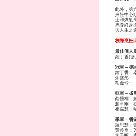
此外，第
烹飪中心
士和煤氣
馬獎終身
與人生之
校際烹飪
最佳個人
鍾丁香(德
冠軍 – 
鍾丁香：
余鑫彤：
胡金玲：
亞軍 – 
蔡愷桐：嫲
趙卓爾：
崔嘉慧：
季軍 – 
羅思慧：
黃羨喬：
施子昕：