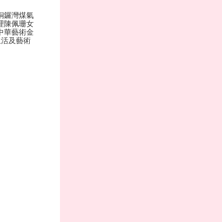
銅鑼灣煤氣
理陳佩珊女
中華藝術金
生活及藝術