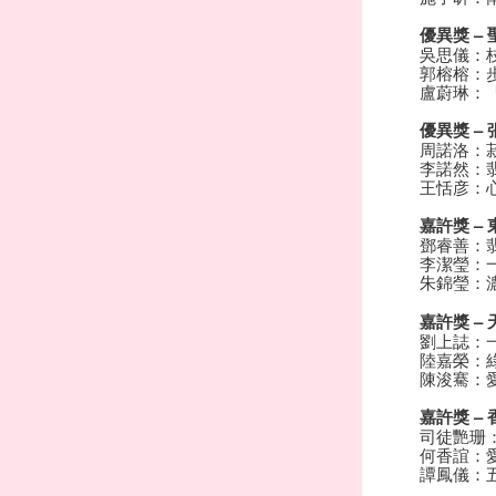
優異獎 –
吳思儀：
郭榕榕：
盧蔚琳：
優異獎 –
周諾洛：
李諾然：
王恬彦：
嘉許獎 –
鄧睿善：
李潔瑩：
朱錦瑩：
嘉許獎 –
劉上誌：
陸嘉榮：
陳浚騫：
嘉許獎 –
司徒艷珊
何香誼：
譚鳳儀：